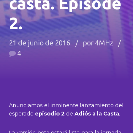
casta. Episode
2.
21 de junio de 2016
por 4MHz
4
Anunciamos el inminente lanzamiento del
esperado
episodio 2
de
Adiós a la Casta
.
La versión beta estará lista para la jornada