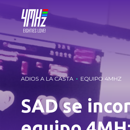
ADIOS A LA CASTA
EQUIPO 4MHZ
SAD se incor
equipo 4MH