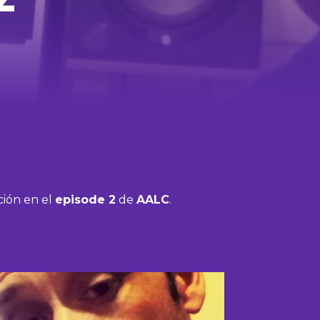
ción en el
episode 2
de
AALC
.