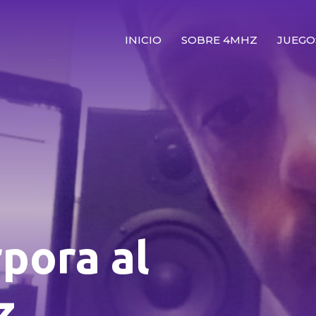
INICIO
SOBRE 4MHZ
JUEGO
pora al
z