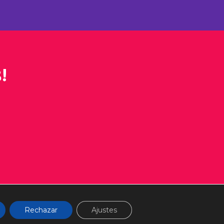
!
Rechazar
Ajustes
luciones
Derecho de Desistimiento