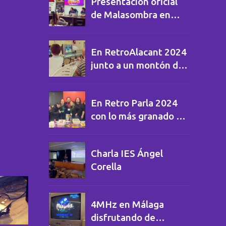
Presentación oficial
de Malasombra en
Museo Arcade
Vintage
En RetroAlacant 2024
junto a un montón de
amigos
En Retro Parla 2024
con lo más granado de
la escena retro
Charla IES Ángel
Corella
4MHz en Málaga
disfrutando de