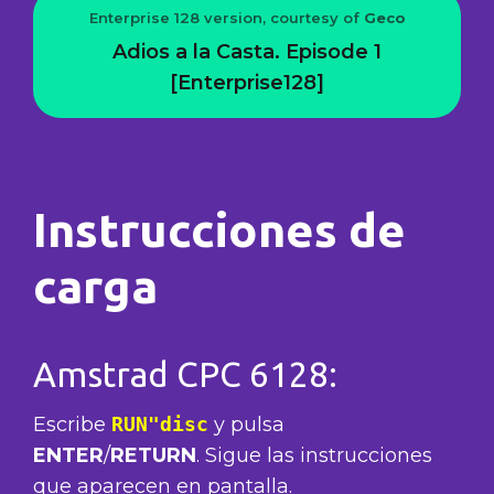
Enterprise 128 version, courtesy of
Geco
Adios a la Casta. Episode 1
[Enterprise128]
Instrucciones de
carga
Amstrad CPC 6128:
Escribe
RUN"disc
y pulsa
ENTER
/
RETURN
. Sigue las instrucciones
que aparecen en pantalla.