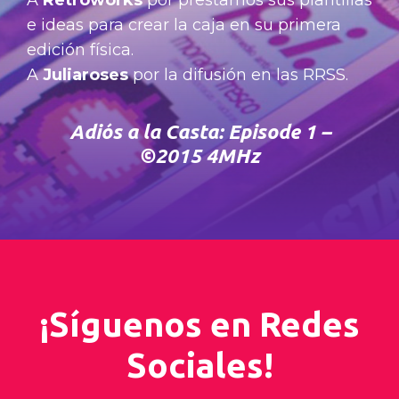
e ideas para crear la caja en su primera
edición física.
A
Juliaroses
por la difusión en las RRSS.
A
diós a la Casta: Episode 1 –
©2015
4MHz
¡Síguenos en Redes
Sociales!