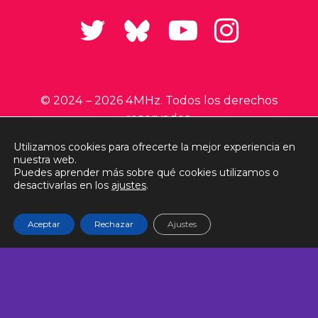
© 2024 –
2026 4MHz. Todos los derechos
reservados.
Utilizamos cookies para ofrecerte la mejor experiencia en
nuestra web.
Puedes aprender más sobre qué cookies utilizamos o
Aviso Legal
Politica de Privacidad
desactivarlas en los
ajustes
.
Política de Cookies
Términos y Condiciones
Envíos y Devoluciones
Aceptar
Rechazar
Ajustes
Derecho de Desistimiento